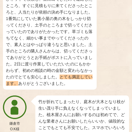
ところ、すぐに見積もりに来てくださったとこ
ろと、人当たりが依頼の決め手になりました。
1番気にしていた裏小屋の奥の木をしっかり切
ってくださり、土手のところまで切ってくださ
っていたのでありがたかったです。草ゴミも落
ちてなく、細かい事までやってくださったの
で、素人とはやっぱり違うなと思いました。土
手のところの隣人さんからは、切ってくださっ
てありがとうとお手紙がポストに入っていまし
た。2日に渡り作業していただいたのにもかか
わらず、初めの相談の時の金額と変わらなかっ
たのでとても安心しました。
とても満足してい
ます。
ありがとうございました。
竹が折れてしまったり、庭木が大木となり枝が
生い茂り手に負えなくなってしまっていまし
た。植木屋さんにお願いするのは初めてで、ど
んな業者さんにお願いしたらいいか、値段的な
鎌倉市
ことでもとても不安でした。スマホでいろいろ
O.K様