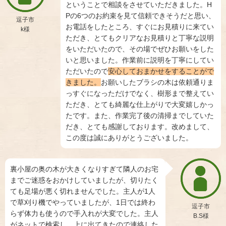
ということで相談をさせていただきました。H
Pの6つのお約束を見て信頼できそうだと思い、
逗子市
お電話をしたところ、すぐにお見積りに来てい
k様
ただき、とてもクリアなお見積りと丁寧な説明
をいただいたので、その場でぜひお願いをした
いと思いました。作業前に説明を丁寧にしてい
ただいたので
安心しておまかせをすることがで
きました。
お願いしたブラシの木は依頼通りま
っすぐになっただけでなく、樹形まで整えてい
ただき、とても綺麗な仕上がりで大変嬉しかっ
たです。また、作業完了後の清掃までしていた
だき、とても感謝しております。改めまして、
この度は誠にありがとうございました。
裏小屋の奥の木が大きくなりすぎて隣人のお宅
までご迷惑をおかけしていましたが、切りたく
ても足場が悪く切れませんでした。主人が1人
で草刈り機でやっていましたが、1日では終わ
逗子市
らず体力も使うので手入れが大変でした。主人
B.S様
がネットで検索し、上に出てきたので連絡した