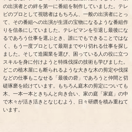
の出演者との絆を第一に番組を制作していました。テレ
ビのプロとして視聴者はもちろん、一般の出演者にとっ
て、その番組への出演が生涯の宝物になるような番組作
りを信条にしていました。テレビマンを引退し最後にな
るであろう仕事を選ぶとき、誰にでもできることではな
く、もう一度プロとして最期までやり切れる仕事を探し
ました。そして造園業を選び、困っている人の役に立つ
スキルを身に付けようと特殊伐採の技術も学びました。
どこの植木屋にも断られるような大きな木の剪定や伐採
などの仕事もこなせる「最後の砦」であろうと仲間と切
磋琢磨を続けています。もちろん庭木の剪定についても
木、一本一本ときちんと向き合い、家の庭「家庭」の中
で木々が活き活きとなじむよう、日々研鑽を積み重ねて
います。