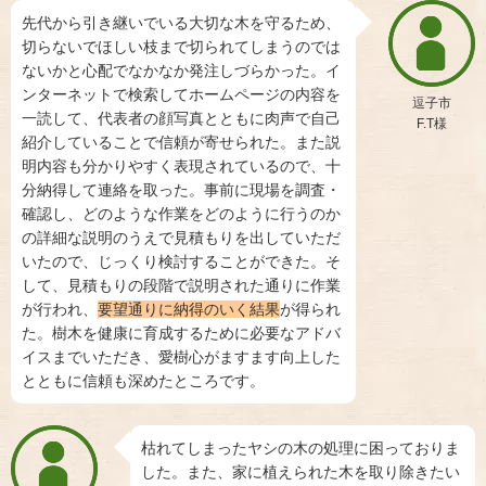
先代から引き継いでいる大切な木を守るため、
切らないでほしい枝まで切られてしまうのでは
ないかと心配でなかなか発注しづらかった。イ
ンターネットで検索してホームページの内容を
逗子市
一読して、代表者の顔写真とともに肉声で自己
F.T様
紹介していることで信頼が寄せられた。また説
明内容も分かりやすく表現されているので、十
分納得して連絡を取った。事前に現場を調査・
確認し、どのような作業をどのように行うのか
の詳細な説明のうえで見積もりを出していただ
いたので、じっくり検討することができた。そ
して、見積もりの段階で説明された通りに作業
が行われ、
要望通りに納得のいく結果
が得られ
た。樹木を健康に育成するために必要なアドバ
イスまでいただき、愛樹心がますます向上した
とともに信頼も深めたところです。
枯れてしまったヤシの木の処理に困っておりま
した。また、家に植えられた木を取り除きたい