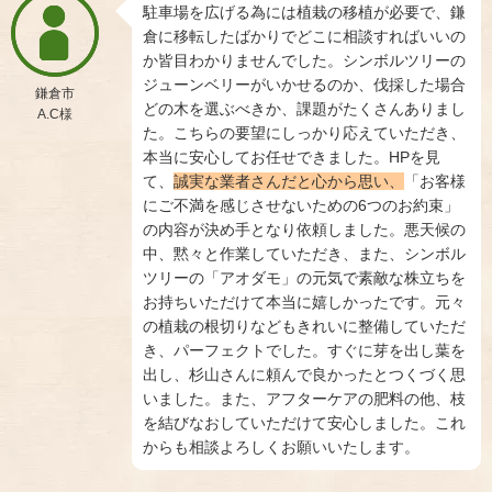
駐車場を広げる為には植栽の移植が必要で、鎌
倉に移転したばかりでどこに相談すればいいの
か皆目わかりませんでした。シンボルツリーの
ジューンベリーがいかせるのか、伐採した場合
鎌倉市
どの木を選ぶべきか、課題がたくさんありまし
A.C様
た。こちらの要望にしっかり応えていただき、
本当に安心してお任せできました。HPを見
て、
誠実な業者さんだと心から思い、
「お客様
にご不満を感じさせないための6つのお約束」
の内容が決め手となり依頼しました。悪天候の
中、黙々と作業していただき、また、シンボル
ツリーの「アオダモ」の元気で素敵な株立ちを
お持ちいただけて本当に嬉しかったです。元々
の植栽の根切りなどもきれいに整備していただ
き、パーフェクトでした。すぐに芽を出し葉を
出し、杉山さんに頼んで良かったとつくづく思
いました。また、アフターケアの肥料の他、枝
を結びなおしていただけて安心しました。これ
からも相談よろしくお願いいたします。