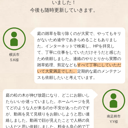
いました！
今後も随時更新していきます。
庭の雑草を取り除くのが大変で、やってもキリ
がないため途中であきらめることもありまし
た。インターネットで検索し、HPを拝見し
て、丁寧に仕事をしていただけそうだと感じた
横浜市
ため依頼しました。連絡のやりとりから実際の
S.K様
雑草処理、剪定なども
すべて丁寧にしていただ
いて大変満足でした。
定期的な庭のメンテナン
スも依頼したいと考えています。
庭の松の木が伸び放題になり、どこにお願いし
たらいいか迷っていました。ホームページを見
てどのような人が来るのか不安があったのです
が、動画を見て見積りをお願いしようと思い連
南足柄市
絡しました。動画で顔が見えたことで人柄の良
Y.Y様
い人だと思い依頼しました。料金も良心的で丁