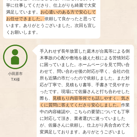
寧に仕事してくださり、仕上がりも綺麗で大変
満足しています。
お心遣いのある方で安心して
お任せできました。
依頼して良かったと思って
います。ありがとうございました。次回も宜し
くお願いします。
手入れせず長年放置した庭木が台風等による倒
木事故の心配や敷地を越えた枝による苦情対応
に困っていました。ホームページを見て問い合
わせて、問い合わせ後の対応が早く、会社の住
小田原市
所も近隣の市だったので依頼しました。また対
T.K様
応が丁寧で、見積もり書等、手書きで見やすか
ったです。現場にて佐藤さんと打ち合わせした
際も、
見積もり内容等何でも話しやすく、気さ
くに質問に答えてくださり安心しました。
作業
中の内容確認や、こちらの要望についても丁寧
に対応して頂き、業者選びに迷っていました
が、佐藤さんに依頼し、仕上がり具合含めて大
変満足しております。ありがとうございまし