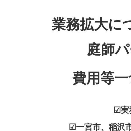
業務拡大に
庭師パ
費用等一
☑実
☑一宮市、稲沢